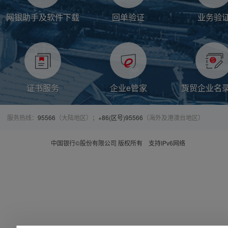
网银助手及软件下载
回单验证
业务验
证书服务
企业e管家
货贸企业名
服务热线：
95566
（大陆地区）；
+86(区号)95566
（海外及港澳台地区）
中国银行©股份有限公司 版权所有
支持IPv6网络