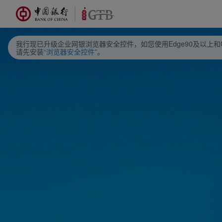
**
超期
托收
上传实需额度背景材料
试算利息
试算利息
中银智管
查看协议申请历史记录
交易查询与管理
查询
查询
文件名.xxx
文件名.xxx
文件名.xxx
文件名.xxx
仪表盘模式
1
1
DOC
切 换
2020/12/12
2020/12/12
2020/12/12
2020/12/12
12:00:00
12:00:00
12:00:00
12:00:00
2
可浏览原首页内容
我行现已升级企业网银浏览器安全控件，如您使用Edge90及以上和C
请先安装
“浏览器安全控件”
。